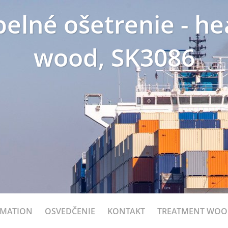
pelné ošetrenie - h
wood, SK3086
RMATION
OSVEDČENIE
KONTAKT
TREATMENT WO