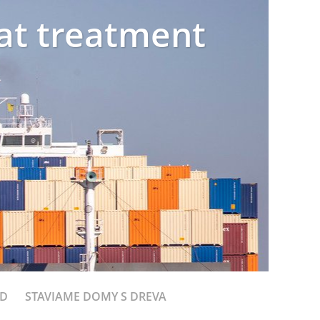
eat treatment
OD
STAVIAME DOMY S DREVA