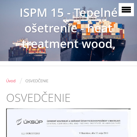
ISPM 15 - Tepelné
ošetrenie - heat
treatment wood,
SK3086
/
Úvod
OSVEDČENIE
OSVEDČENIE