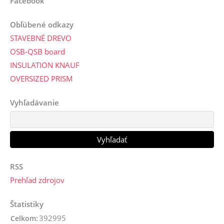
Facebook
Obľúbené odkazy
STAVEBNÉ DREVO
OSB-QSB board
INSULATION KNAUF
OVERSIZED PRISM
Vyhľadávanie
RSS
Prehľad zdrojov
Štatistiky
392995
Celkom: